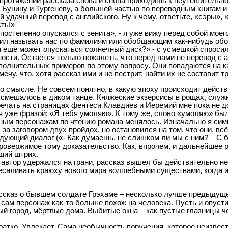
а протяжении рассказа снова и снова приходишь к неутешитель
 Бунину и Тургеневу, а большей частью по переводным книгам и
й удачный перевод с английского. Ну к чему, ответьте, «сэры»,
ть!»
постепенно опускался с зенита», - я уже вижу перед собой мое
ил называть нас по фамилиям или обобщающим как-нибудь обо
а ещё может опускаться солнечный диск?» - с усмешкой спросил
ости. Остаётся только пожалеть, что перед нами не перевод с а
полнительных примеров по этому вопросу. Они попадаются на к
ечу, что, хотя рассказ ими и не пестрит, найти их не составит т
о смысле. Не совсем понятно, в какую эпоху происходит действ
ё смешалось в диком танце. Княжеские экзерсисы в рощах, служ
речать на страницах фентеси Клавдиев и Иеремий мне пока не 
я уже фразой: «Я тебя умоляю». К тому же, слово «умоляю» был
ным персонажам по чтению романа менялось. Изначально я симп
за заговором двух пройдох, но остановился на том, что они, вс
дующий диалог («- Как думаешь, не слишком ли мы с ним? – С б
ровержимое тому доказательство. Как, впрочем, и дальнейшее 
щий штрих.
 автор удержался на грани, рассказ вышел бы действительно не
ресаливать краюху нового мира волшебными существами, когда 
ссказ о бывшем солдате Грэхаме – несколько лучше предыдуще
и сам персонаж как-то больше похож на человека. Пусть и опуст
ый город, мёртвые дома. Выбитые окна – как пустые глазницы 
ратко. Увлекает. Сама необычность поручения, которое неизвес