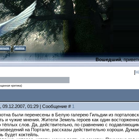
ваться
войти
Вошедший
, привет
[
Н
ещанная критика)
, 09.12.2007, 01:29 | Сообщение #
1
лотна были перенесены в Белую галерею Гильдии из порталовско
ть и чужие мнения. Жители Земель героев как один восторженно
 тёплых слов. Да, действительно, по сравнению с подавляющим
изведений на Портале, рассказы действительно хороши. Думаю
ь будет коктейль.