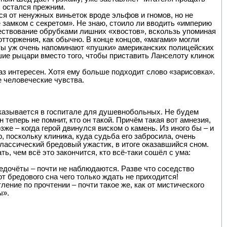
, остался прежним.
я от ненужных виньеток вроде эльфов и гномов, но не
е замком с секретом». Не знаю, стоило ли вводить «империю
овествование обрубками лишних «хвостов», вскользь упоминая
отторжения, как обычно. В конце концов, «магами» могли
ты уж очень напоминают «пушки» американских полицейских
шие рыцари вместо того, чтобы приставить Ланселоту клинок
каз интересен. Хотя ему больше подходит слово «зарисовка».
 человеческие чувства.
оказывается в госпитале для душевнобольных. Не будем
теперь не помнит, кто он такой. Причём такая вот амнезия,
зже – когда герой двинулся виском о камень. Из иного бы – и
, поскольку клиника, куда судьба его забросила, очень
лассический бредовый ужастик, в итоге оказавшийся сном.
ь, чем всё это закончится, кто всё-таки сошёл с ума:
дочёты – почти не наблюдаются. Разве что соседство
т бредового сна чего только ждать не приходится!
тление по прочтении – почти такое же, как от мистического
ы».