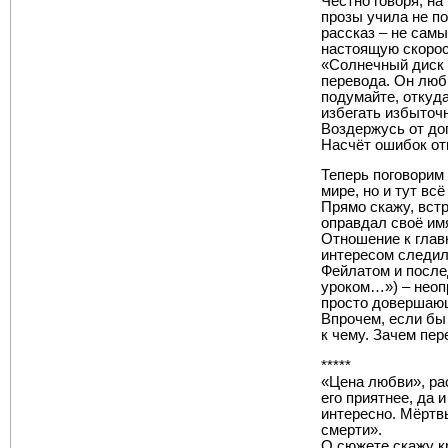
Честно говоря, н
прозы учила не по
рассказ – не самы
настоящую скорос
«Солнечный диск 
перевода. Он люб
подумайте, откуд
избегать избыточн
Воздержусь от до
Насчёт ошибок отм
Теперь поговорим 
мире, но и тут вс
Прямо скажу, вст
оправдал своё им
Отношение к глав
интересом следил 
Фейлатом и после
уроком…») – неоп
просто довершаю
Впрочем, если бы
к чему. Зачем пе
*****
«Цена любви», ра
его приятнее, да 
интересно. Мёртв
смерти».
О сюжете скажу к