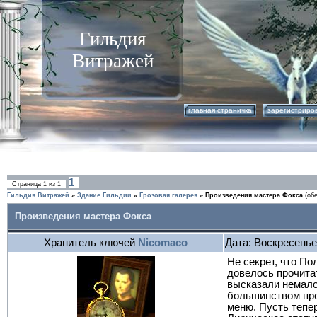
Гильдия
Витражей
главная страничка
зарегистриро
1
Страница
1
из
1
Гильдия Витражей
»
Здание Гильдии
»
Грозовая галерея
»
Произведения мастера Фокса
(об
Произведения мастера Фокса
Хранитель ключей
Nicomaco
Дата: Воскресенье
Не секрет, что По
довелось прочита
высказали немало
большинством про
меню. Пусть тепер