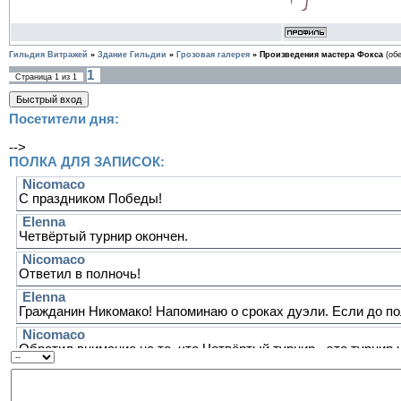
Гильдия Витражей
»
Здание Гильдии
»
Грозовая галерея
»
Произведения мастера Фокса
(об
1
Страница
1
из
1
Посетители дня:
-->
ПОЛКА ДЛЯ ЗАПИСОК: