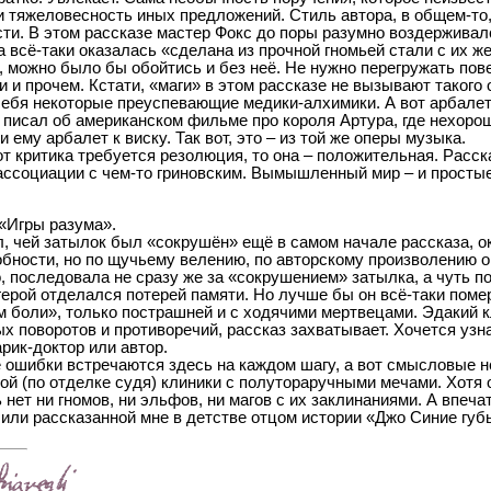
 и тяжеловесность иных предложений. Стиль автора, в общем-то
ти. В этом рассказе мастер Фокс до поры разумно воздерживалс
 всё-таки оказалась «сделана из прочной гномьей стали с их ж
у, можно было бы обойтись и без неё. Не нужно перегружать п
и и прочем. Кстати, «маги» в этом рассказе не вызывают такого 
себя некоторые преуспевающие медики-алхимики. А вот арбале
ж писал об американском фильме про короля Артура, где нехоро
и ему арбалет к виску. Так вот, это – из той же оперы музыка.
от критика требуется резолюция, то она – положительная. Расс
ассоциации с чем-то гриновским. Вымышленный мир – и простые
 «Игры разума».
, чей затылок был «сокрушён» ещё в самом начале рассказа, 
бности, но по щучьему велению, по авторскому произволению он 
о, последовала не сразу же за «сокрушением» затылка, а чуть по
герой отделался потерей памяти. Но лучше бы он всё-таки помер
м боли», только пострашней и с ходячими мертвецами. Эдакий к
 поворотов и противоречий, рассказ захватывает. Хочется узнат
арик-доктор или автор.
ошибки встречаются здесь на каждом шагу, а вот смысловые не
й (по отделке судя) клиники с полутораручными мечами. Хотя о
 нет ни гномов, ни эльфов, ни магов с их заклинаниями. А впеча
 или рассказанной мне в детстве отцом истории «Джо Синие губ