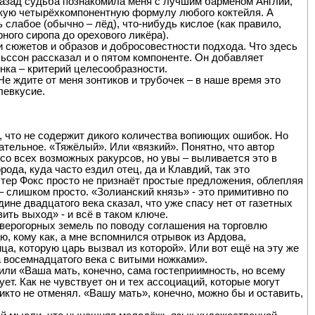
 назад судьба познакомила меня с лучшим барменом Англии,
скую четырёхкомпонентную формулу любого коктейля. А
ь слабое (обычно – лёд), что-нибудь кислое (как правило,
ного сиропа до орехового ликёра).
и сюжетов и образов и добросовестности подхода. Что здесь
льссон рассказал и о пятом компоненте. Он добавляет
инка – критерий целесообразности.
Не ждите от меня зонтиков и трубочек – в наше время это
левкусие.
, что не содержит дикого количества вопиющих ошибок. Но
ательное. «Тяжёлый». Или «вязкий». Понятно, что автор
со всех возможных ракурсов, но увы – выливается это в
ода, куда часто ездил отец, да и Клавдий, так это
стер Фокс просто не признаёт простые предложения, облепляя
 слишком просто. «Золианский князь» - это примитивно по
ине двадцатого века сказал, что уже спасу нет от газетных
ить выход» - и всё в таком ключе.
еверогорных земель по поводу соглашения на торговлю
аю, кому как, а мне вспомнился отрывок из Ардова,
, которую царь вызвал из которой». Или вот ещё на эту же
а восемнадцатого века с витыми ножками».
 или «Ваша мать, конечно, сама гостеприимность, но всему
ует. Как не чувствует он и тех ассоциаций, которые могут
икто не отменял. «Вашу мать», конечно, можно бы и оставить,