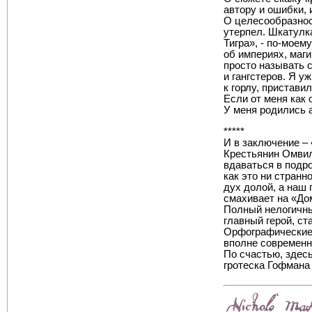
автору и ошибки,
О целесообразнос
утерпел. Шкатулка
Тигра», - по-моем
об империях, маги
просто называть 
и гангстеров. Я у
к горлу, приставил
Если от меня как 
У меня родились 
*****
И в заключение –
Крестьянин Омвил
вдаваться в подро
как это ни странн
дух долой, а наш 
смахивает на «До
Полный нелогичных
главный герой, ст
Орфографические 
вполне современно
По счастью, здесь
гротеска Гофмана