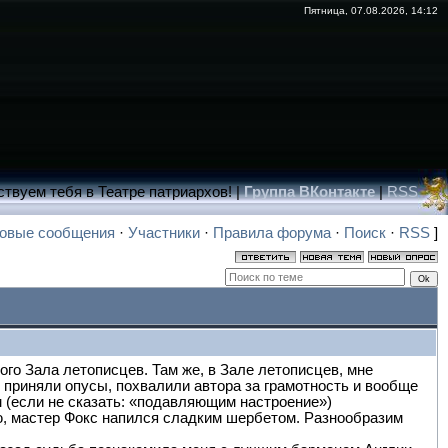
Пятница, 07.08.2026, 14:12
ствуем тебя в Театре патриархов! |
Группа ВКонтакте
|
RSS
овые сообщения
·
Участники
·
Правила форума
·
Поиск
·
RSS
]
го Зала летописцев. Там же, в Зале летописцев, мне
 приняли опусы, похвалили автора за грамотность и вообще
 (если не сказать: «подавляющим настроение»)
, мастер Фокс напился сладким шербетом. Разнообразим