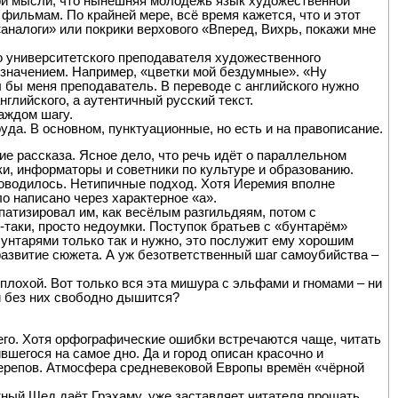
ной мысли, что нынешняя молодёжь язык художественной
 фильмам. По крайней мере, всё время кажется, что и этот
 «аналоги» или покрики верхового «Вперед, Вихрь, покажи мне
го университетского преподавателя художественного
значением. Например, «цветки мой бездумные». «Ну
 бы меня преподаватель. В переводе с английского нужно
нглийского, а аутентичный русский текст.
аждом шагу.
руда. В основном, пунктуационные, но есть и на правописание.
ие рассказа. Ясное дело, что речь идёт о параллельном
ки, информаторы и советники по культуре и образованию.
доводилось. Нетипичные подход. Хотя Иеремия вполне
о написано через характерное «а».
атизировал им, как весёлым разгильдяям, потом с
ё-таки, просто недоумки. Поступок братьев с «бунтарём»
унтарями только так и нужно, это послужит ему хорошим
развитие сюжета. А уж безответственный шаг самоубийства –
плохой. Вот только вся эта мишура с эльфами и гномами – ни
и без них свободно дышится?
го. Хотя орфографические ошибки встречаются чаще, читать
ившегося на самое дно. Да и город описан красочно и
черепов. Атмосфера средневековой Европы времён «чёрной
тный Шед даёт Грэхаму, уже заставляет читателя прощать