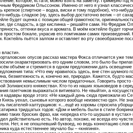
ление, которое, кстати, можно взять на заметку. Примерно год
чным Фредриком Ольссоном. Именно от него я узнал классиче
ь крепкое (спиртное – водка, виски и тому подобное), что-нибуд
то-нибудь сладкое (ну, здесь выбор достаточно велик – от сахар
ейле будет оценка с позиции общей грамотности, оригинальност
ое, где сладость, а где кислинка – решайте сами. Но Фредрик О
ряность, оттенки вкуса и аромата. В моём коктейле будет горч
в простом бокале, украсив его ломтиками самих произведений. 
. Коктейль пьётся залпом и оставляет во рту своеобразное пос
 власти».
орталовских опусов рассказ мастера Фокса отличается уже тем
росили охарактеризовать его одним словом, это было бы прилаг
 всём объёме и стремится в одном предложении дать освещение 
дложения типа: «Что ему нравилось здесь, вне стен шумного гор
на, безмятежность и, конечно же, природа». Кажется, будто ма
ествования немыслимым числом придаточных. Говорить просто –
ой Золианского княжества». Кто-то из наших языковедов в серед
ния газетчиков выражаться витиевато. Не «выйти», а «осуществ
ся кадавры вроде этого: «Не каждый день сюда приезжали из С
и Князь уехал, сыновья которого вообще неизвестно где». Не зн
ль писателей-халтурщиков: «…ещё из хоромы спросила уборщица
 сатирика тридцатых годов: «Дом и мебель были в стиле боярин
имо таких броских фраз, как «изредка кто-то шуршал в кустах»
дел действительно есть. Но автор, похоже, не всегда его чувств
теля. Нет, я не опошлевший буквоед, но ведь коннотацию слов н
тника куда естественнее звучало бы – «княгиня».