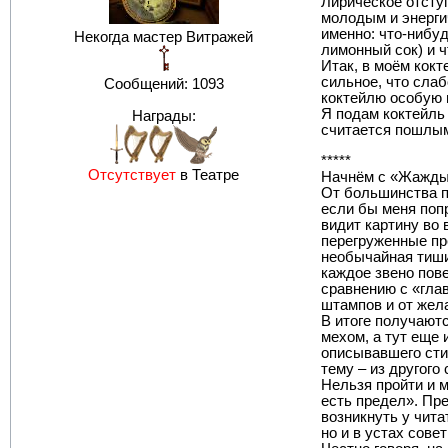
Лирическое отступ
молодым и энерги
именно: что-нибуд
Некогда мастер Витражей
лимонный сок) и ч
Итак, в моём кокт
сильное, что слаб
Сообщений:
1093
коктейлю особую п
Я подам коктейль 
Награды:
считается пошлым
*****
Отсутствует
в Театре
Начнём с «Жажды
От большинства п
если бы меня поп
видит картину во
перегруженные пре
необычайная тиши
каждое звено пов
сравнению с «глав
штампов и от жела
В итоге получают
мехом, а тут еще 
описывавшего сти
тему – из другого
Нельзя пройти и м
есть предел». Пре
возникнуть у чита
но и в устах сове