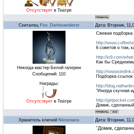
Отсутствует
в Театре
Скиталец
Fox_Darkwanderer
Дата: Вторник, 11.
Свежая подборка 
http://www.coffeeh
6 советов о том, 
http://io9.com/wha
Как бы Средиземь
Некогда мастер Белой галереи
http://nowastedink.
Сообщений:
110
Подборка ссылок 
Награды:
http://blog.nathanb
"Иногда скучная и
http://getpocket.c
Отсутствует
в Театре
Домик, сделанный 
Хранитель ключей
Nicomaco
Дата: Вторник, 11.
"Домик, сделанны