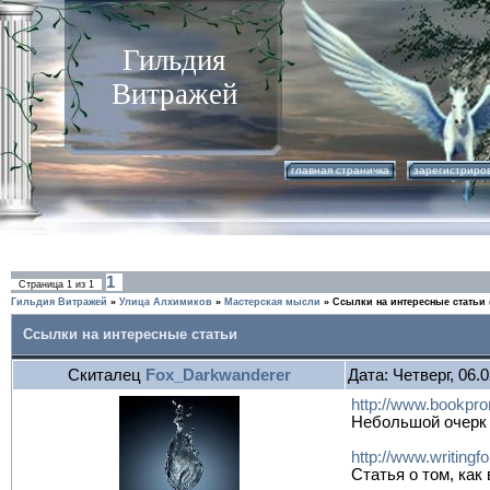
Гильдия
Витражей
главная страничка
зарегистриро
1
Страница
1
из
1
Гильдия Витражей
»
Улица Алхимиков
»
Мастерская мысли
»
Ссылки на интересные статьи
Ссылки на интересные статьи
Скиталец
Fox_Darkwanderer
Дата: Четверг, 06.
http://www.bookpro
Небольшой очерк 
http://www.writingf
Статья о том, как 