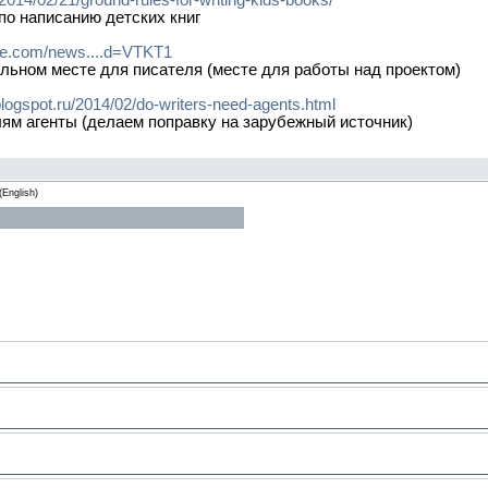
/2014/02/21/ground-rules-for-writing-kids-books/
по написанию детских книг
itae.com/news....d=VTKT1
альном месте для писателя (месте для работы над проектом)
blogspot.ru/2014/02/do-writers-need-agents.html
ям агенты (делаем поправку на зарубежный источник)
(English)