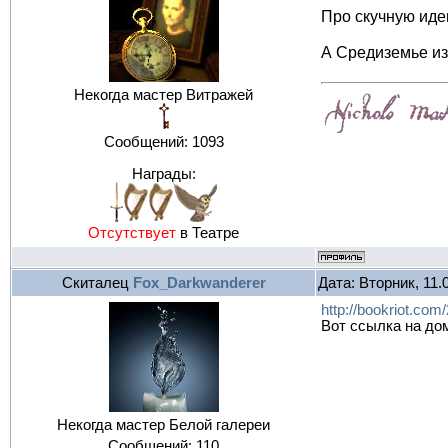
Про скучную идею
А Средиземье из
Некогда мастер Витражей
Сообщений:
1093
Награды:
Отсутствует
в Театре
Скиталец
Fox_Darkwanderer
Дата: Вторник, 11.
http://bookriot.co
Вот ссылка на дом
Некогда мастер Белой галереи
Сообщений:
110