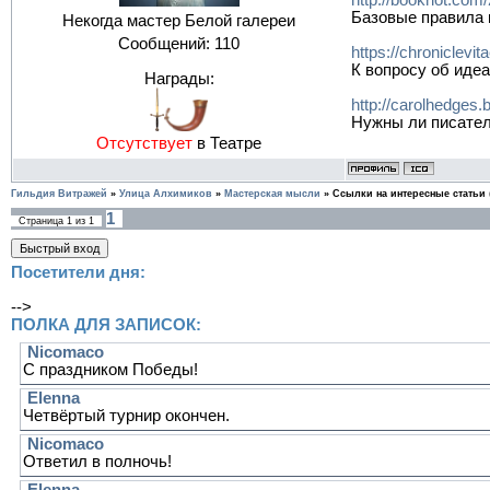
http://bookriot.com
Базовые правила 
Некогда мастер Белой галереи
Сообщений:
110
https://chroniclev
К вопросу об иде
Награды:
http://carolhedges.
Нужны ли писател
Отсутствует
в Театре
Гильдия Витражей
»
Улица Алхимиков
»
Мастерская мысли
»
Ссылки на интересные статьи
1
Страница
1
из
1
Посетители дня:
-->
ПОЛКА ДЛЯ ЗАПИСОК: