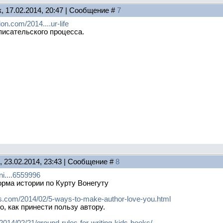
, 17.02.2014, 20:47 | Сообщение #
7
on.com/2014....ur-life
писательского процесса.
, 23.02.2014, 23:43 | Сообщение #
8
ni....6559996
рма истории по Курту Вонегуту
ts.com/2014/02/5-ways-to-make-author-love-you.html
о, как принести пользу автору.