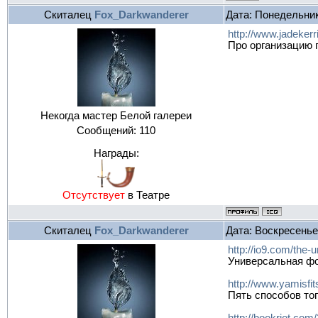
Скиталец
Fox_Darkwanderer
Дата: Понедельник
http://www.jadekerri
Про организацию 
Некогда мастер Белой галереи
Сообщений:
110
Награды:
Отсутствует
в Театре
Скиталец
Fox_Darkwanderer
Дата: Воскресенье
http://io9.com/the-u
Универсальная фо
http://www.yamisfi
Пять способов тог