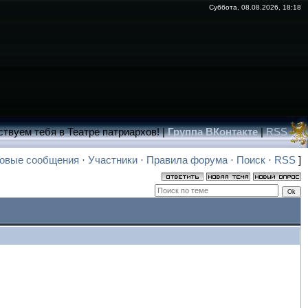
Суббота, 08.08.2026, 18:18
ствуем тебя в Театре патриархов! |
Группа ВКонтакте
|
RSS
овые сообщения
·
Участники
·
Правила форума
·
Поиск
·
RSS
]