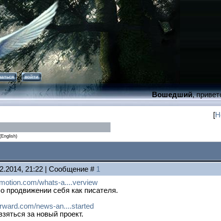
ваться
войти
Вошедший
, привет
[
Н
(English)
02.2014, 21:22 | Сообщение #
1
motion.com/whats-a....verview
о продвижении себя как писателя.
orward.com/news-an....started
взяться за новый проект.