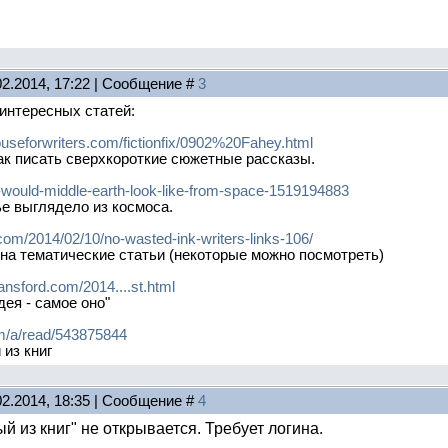
02.2014, 17:22 | Сообщение #
3
интересных статей:
ouseforwriters.com/fictionfix/0902%20Fahey.html
как писать сверхкороткие сюжетные рассказы.
t-would-middle-earth-look-like-from-space-1519194883
е выглядело из космоса.
com/2014/02/10/no-wasted-ink-writers-links-106/
на тематические статьи (некоторые можно посмотреть)
ransford.com/2014....st.html
дея - самое оно"
om/a/read/543875844
из книг
02.2014, 18:35 | Сообщение #
4
й из книг" не открывается. Требует логина.