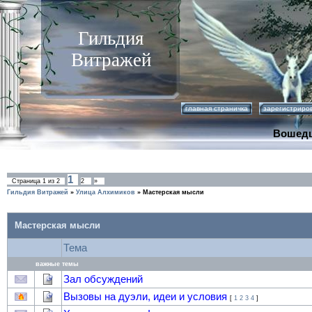
Гильдия
Витражей
главная страничка
зарегистриро
Вошед
1
Страница
1
из
2
2
»
Гильдия Витражей
»
Улица Алхимиков
»
Мастерская мысли
Мастерская мысли
Тема
важные темы
Зал обсуждений
Вызовы на дуэли, идеи и условия
[
1
2
3
4
]