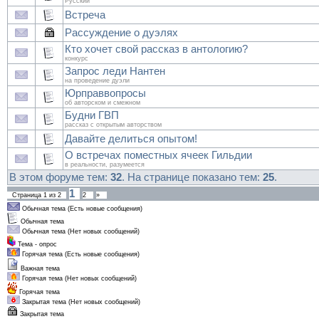
Русский
Встреча
Рассуждение о дуэлях
Кто хочет свой рассказ в антологию?
конкурс
Запрос леди Нантен
на проведение дуэли
Юрправвопросы
об авторском и смежном
Будни ГВП
рассказ с открытым авторством
Давайте делиться опытом!
О встречах поместных ячеек Гильдии
в реальности, разумеется
В этом форуме тем:
32
. На странице показано тем:
25
.
1
Страница
1
из
2
2
»
Обычная тема (Есть новые сообщения)
Обычная тема
Обычная тема (Нет новых сообщений)
Тема - опрос
Горячая тема (Есть новые сообщения)
Важная тема
Горячая тема (Нет новых сообщений)
Горячая тема
Закрытая тема (Нет новых сообщений)
Закрытая тема