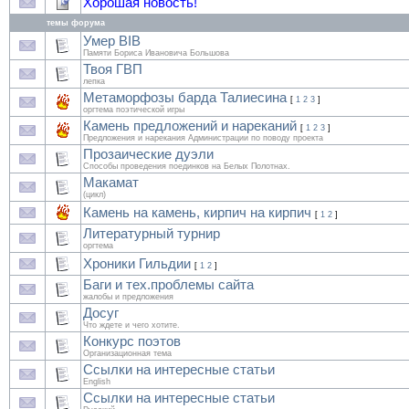
Хорошая новость!
темы форума
Умер BIB
Памяти Бориса Ивановича Большова
Твоя ГВП
лепка
Метаморфозы барда Талиесина
[
1
2
3
]
оргтема поэтической игры
Камень предложений и нареканий
[
1
2
3
]
Предложения и нарекания Администрации по поводу проекта
Прозаические дуэли
Способы проведения поединков на Белых Полотнах.
Макамат
(цикл)
Камень на камень, кирпич на кирпич
[
1
2
]
Литературный турнир
оргтема
Хроники Гильдии
[
1
2
]
Баги и тех.проблемы сайта
жалобы и предложения
Досуг
Что ждете и чего хотите.
Конкурс поэтов
Организационная тема
Ссылки на интересные статьи
English
Ссылки на интересные статьи